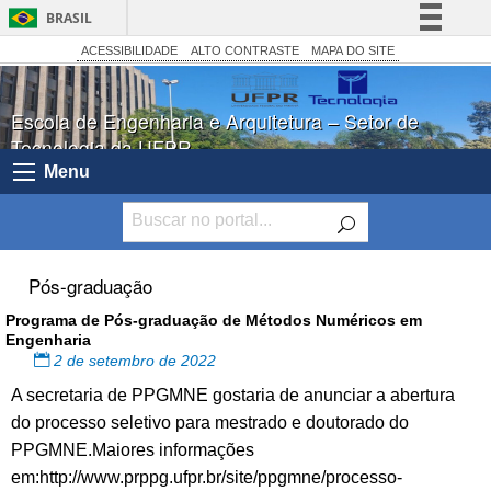
BRASIL
Simplifique!
ACESSIBILIDADE
ALTO CONTRASTE
MAPA DO SITE
Comunica BR
Escola de Engenharia e Arquitetura – Setor de
Participe
Tecnologia da UFPR
Acesso à informação
Menu
Legislação
Canais
Pós-graduação
Programa de Pós-graduação de Métodos Numéricos em
Engenharia
2 de setembro de 2022
A secretaria de PPGMNE gostaria de anunciar a abertura
do processo seletivo para mestrado e doutorado do
PPGMNE.Maiores informações
em:http://www.prppg.ufpr.br/site/ppgmne/processo-