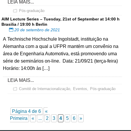
LEIA MAIS...
Pós-graduação
AIM Lecture Series – Tuesday, 21st of September at 14:00 h
Brasilia / 19:00 h Berlin
20 de setembro de 2021
A Technische Hochschule Ingolstadt, instituição na
Alemanha com a qual a UFPR mantém um convênio na
área de Engenharia Automotiva, está promovendo uma
série de seminários on-line. Data: 21/09/21 (terça-feira)
Horário: 14:00h às […]
LEIA MAIS...
Comitê de Internacionalização
,
Eventos
,
Pós-graduação
Página 4 de 6
«
Primeira
«
...
2
3
4
5
6
»