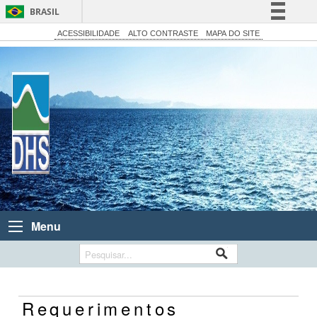
BRASIL
Simplifique!
ACESSIBILIDADE
ALTO CONTRASTE
MAPA DO SITE
Comunica BR
Participe
Acesso à informação
Legislação
Canais
Menu
Requerimentos