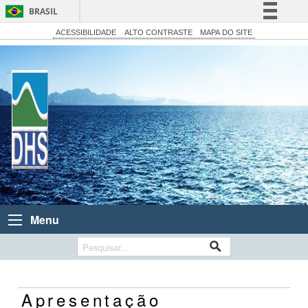
BRASIL
Simplifique!
ACESSIBILIDADE
ALTO CONTRASTE
MAPA DO SITE
Comunica BR
Participe
Acesso à informação
Legislação
Canais
Menu
Apresentação