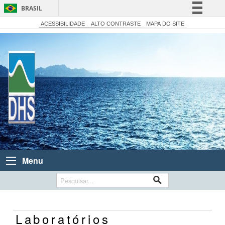
BRASIL
Simplifique!
ACESSIBILIDADE
ALTO CONTRASTE
MAPA DO SITE
Comunica BR
Participe
Acesso à informação
Legislação
Canais
Menu
Laboratórios