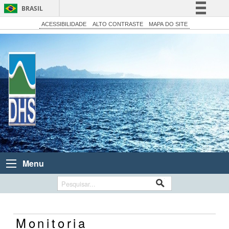
BRASIL
Simplifique!
ACESSIBILIDADE
ALTO CONTRASTE
MAPA DO SITE
Comunica BR
Participe
Acesso à informação
Legislação
Canais
Menu
Monitoria