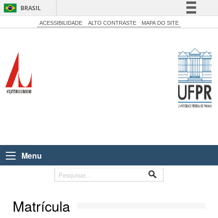
BRASIL
Simplifique!
ACESSIBILIDADE
ALTO CONTRASTE
MAPA DO SITE
Comunica BR
Participe
Acesso à informação
Legislação
Canais
Menu
Matrícula