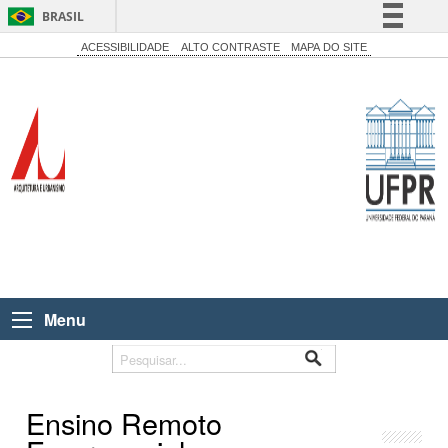
BRASIL
Simplifique!
ACESSIBILIDADE
ALTO CONTRASTE
MAPA DO SITE
Comunica BR
Participe
Acesso à informação
Legislação
Canais
Menu
Ensino Remoto