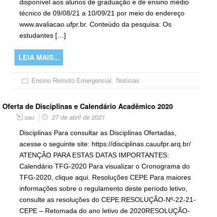
disponível aos alunos de graduação e de ensino médio
técnico de 09/08/21 a 10/09/21 por meio do endereço
www.avaliacao.ufpr.br. Conteúdo da pesquisa: Os
estudantes […]
LEIA MAIS...
Ensino Remoto Emergencial
,
Notícias
Oferta de Disciplinas e Calendário Acadêmico 2020
cau
27 de abril de 2021
Disciplinas Para consultar as Disciplinas Ofertadas,
acesse o seguinte site: https://disciplinas.cauufpr.arq.br/
ATENÇÃO PARA ESTAS DATAS IMPORTANTES:
Calendário TFG-2020 Para visualizar o Cronograma do
TFG-2020, clique aqui. Resoluções CEPE Para maiores
informações sobre o regulamento deste período letivo,
consulte as resoluções do CEPE:RESOLUÇÃO-Nº-22-21-
CEPE – Retomada do ano letivo de 2020RESOLUÇÃO-