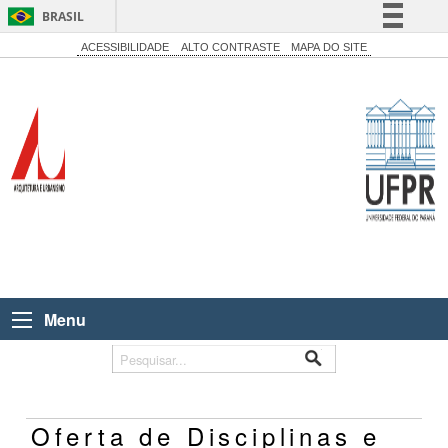
BRASIL
Simplifique!
ACESSIBILIDADE
ALTO CONTRASTE
MAPA DO SITE
Comunica BR
Participe
Acesso à informação
Legislação
Canais
Menu
Oferta de Disciplinas e