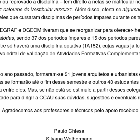
 reprovado a disciplina – tem direito a nelas se matricular n
61 calouros do Vestibular 2020/21.
Além disso, oferta-se
algumas 
eles que cursaram disciplinas de períodos ímpares durante os t
EGRAF e DGEOM tiveram que se reorganizar para oferecer-lhes 
atórias
, sendo 37 dos períodos ímpares e 15 dos períodos pare
re só haverá uma disciplina optativa (TA152), cujas vagas já 
vo edital de validação de Atividades Formativas Complementar
 ano passado, formaram-se 51 jovens arquitetos e urbanistas 
se formarão até o fim desse semestre e outros 43 estudantes p
entre eles. Mas, se não está se estimule a partir desses coleg
ntade para dirigir a CCAU suas dúvidas, sugestões e eventuais 
. Agradecemos aos professores e técnicos pelo apoio recebido
Paulo Chiesa
Silvana Weihermann