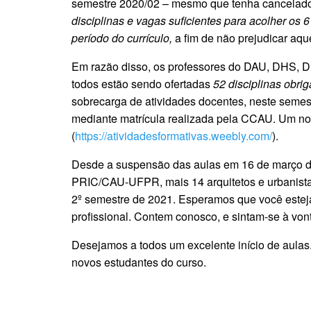
semestre 2020/02 – mesmo que tenha cancelado ou
disciplinas e vagas suficientes para acolher os 
período do currículo,
a fim de não prejudicar aqu
Em razão disso, os professores do DAU, DHS, D
todos estão sendo ofertadas
52 disciplinas obrig
sobrecarga de atividades docentes, neste semest
mediante matrícula realizada pela CCAU. Um no
(
https://atividadesformativas.weebly.com/
).
Desde a suspensão das aulas em 16 de março do
PRIC/CAU-UFPR, mais 14 arquitetos e urbanistas 
2º semestre de 2021. Esperamos que você esteja 
profissional. Contem conosco, e sintam-se à vo
Desejamos a todos um excelente início de aulas
novos estudantes do curso.