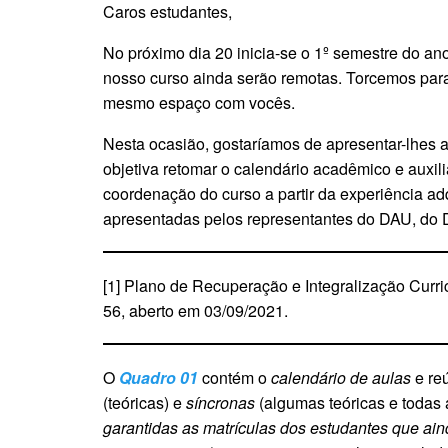
Caros estudantes,
No próximo dia 20 inicia-se o 1º semestre do an
nosso curso ainda serão remotas. Torcemos para 
mesmo espaço com vocês.
Nesta ocasião, gostaríamos de apresentar-lhes a
objetiva retomar o calendário acadêmico e auxili
coordenação do curso a partir da experiência ad
apresentadas pelos representantes do DAU, do
[1] Plano de Recuperação e Integralização Cu
56, aberto em 03/09/2021.
O
Quadro 01
contém o
calendário de aulas
e re
(teóricas) e
síncronas
(algumas teóricas e todas 
garantidas as matrículas dos estudantes que ai