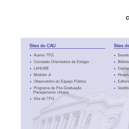
C
Sites do CAU
Sites 
Acervo TFG
Secret
Comissão Orientadora de Estágio
Biblio
LAHURB
Comiss
Modular Jr.
Hospit
Observatório do Espaço Público
Edito
Programa de Pós-Graduação
Vestib
Planejamento Urbano
Site do TFG