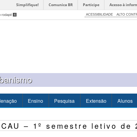
Simplifique!
Comunica BR
Participe
Acesso à infor
ACESSIBILIDADE
ALTO CONT
o rodapé
4
rbanismo
denação
Ensino
Pesquisa
Extensão
Alunos
CAU – 1º semestre letivo de 