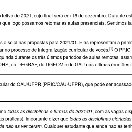
o letivo de 2021, cujo final será em 18 de dezembro. Durante e
que logo possamos retomar as aulas presenciais. Sentimos falta
s disciplinas propostas para 2021/01. Elas representam a prim
[1]
ar no processo de integralização curricular de vocês.
O PRIC d
quirida durante os três últimos períodos de aulas remotas, ass
 DHS, do DEGRAF, do DGEOM e do GAU nas últimas reuniões d
rricular do CAU/UFPR (PRIC/CAU-UFPR), que pode ser acessad
úne
todas as disciplinas e turmas de 2021/01
, com as vagas dis
as práticas). Importante dizer que
todas as disciplinas ofertada
nda não as venceram
. Qualquer estudante que ainda não as te