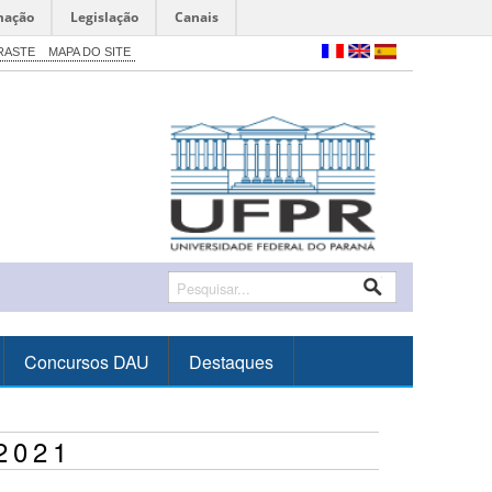
mação
Legislação
Canais
RASTE
MAPA DO SITE
Concursos DAU
Destaques
2021