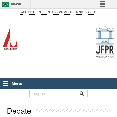
BRASIL
Simplifique!
ACESSIBILIDADE
ALTO CONTRASTE
MAPA DO SITE
Comunica BR
Participe
Acesso à informação
Legislação
Canais
Menu
Debate