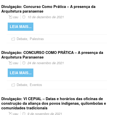
Divulgação: Concurso Como Prática – A presença da
Arquitetura paranaense
cau
10 de dezembro de 2021
LEIA MAIS...
Debate
,
Palestras
Divulgação: CONCURSO COMO PRÁTICA – A presença da
Arquitetura Paranaense
cau
24 de novembro de 2021
LEIA MAIS...
Debate
,
Eventos
Divulgação: VI CEPIAL – Datas e horários das oficinas de
construção da aliança dos povos indígenas, quilombolas e
comunidades tradicionais
cau
9 de novembro de 2021