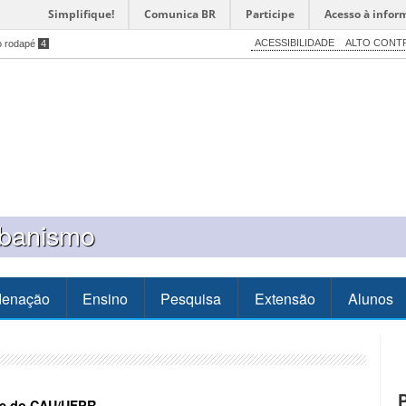
Simplifique!
Comunica BR
Participe
Acesso à infor
ACESSIBILIDADE
ALTO CONT
o rodapé
4
rbanismo
denação
Ensino
Pesquisa
Extensão
Alunos
te do CAU/UFPR