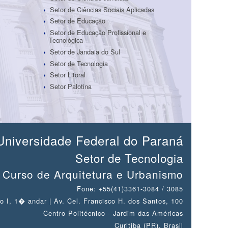
Setor de Ciências Sociais Aplicadas
Setor de Educação
Setor de Educação Profissional e
Tecnológica
Setor de Jandaia do Sul
Setor de Tecnologia
Setor Litoral
Setor Palotina
Universidade Federal do Paraná
Setor de Tecnologia
Curso de Arquitetura e Urbanismo
Fone: +55(41)3361-3084 / 3085
o I, 1� andar | Av. Cel. Francisco H. dos Santos, 100
Centro Politécnico - Jardim das Américas
Curitiba (PR), Brasil