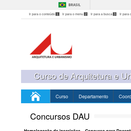
BRASIL
Ir para o conteúdo
1
Ir para o menu
2
Ir para a busca
3
Ir para 
Curso de Arquitetura e U
Curso
Departamento
Coor
Concursos DAU
Homologação de inscrições – Concurso para Docen