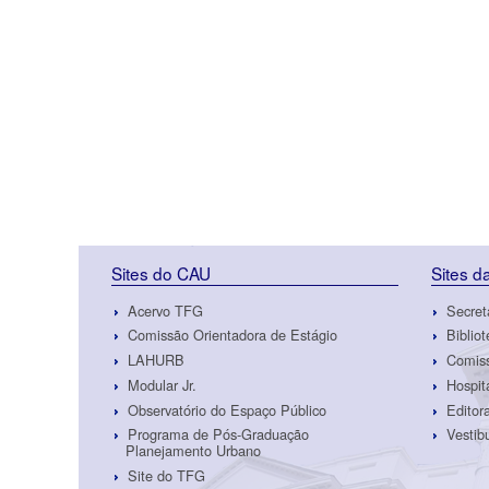
Sites do CAU
Sites 
Acervo TFG
Secret
Comissão Orientadora de Estágio
Biblio
LAHURB
Comiss
Modular Jr.
Hospit
Observatório do Espaço Público
Edito
Programa de Pós-Graduação
Vestib
Planejamento Urbano
Site do TFG