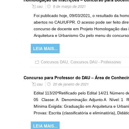
cau
9 de março de 2021
Foi publicado hoje, 09/03/2021, o resultado da ho
abertos no CAU/UFPR. O acesso pode ser feito dire
concurso de docente em Projeto Homologação das i
Arquitetura e Urbanismo Ou pelo menu do concurso
LEIA MAIS...
Concursos DAU
,
Concursos DAU - Professores
Concurso para Professor do DAU – Área de Conheci
cau
20 de janeiro de 2021
Edital 113/20*Retificado pelo Edital 14/21 Número 
05 Classe: A Denominação: Adjunto A Nível: 1 Re
Mínima Exigida: Graduação em Arquitetura e Urban
Provas: Escrita (classificatória e eliminatória), Didáti
LEIA MAIS...