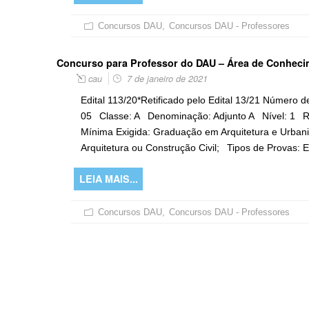
Concursos DAU
,
Concursos DAU - Professores
Concurso para Professor do DAU – Área de Conhecim
cau
7 de janeiro de 2021
Edital 113/20*Retificado pelo Edital 13/21 Número 
05 Classe: A Denominação: Adjunto A Nível: 1 Re
Mínima Exigida: Graduação em Arquitetura e Urban
Arquitetura ou Construção Civil; Tipos de Provas: Esc
LEIA MAIS...
Concursos DAU
,
Concursos DAU - Professores