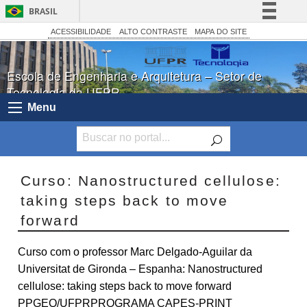
BRASIL
Simplifique!
ACESSIBILIDADE
ALTO CONTRASTE
MAPA DO SITE
Comunica BR
Escola de Engenharia e Arquitetura – Setor de
Participe
Tecnologia da UFPR
Acesso à informação
Menu
Legislação
Canais
Curso: Nanostructured cellulose:
taking steps back to move
forward
Curso com o professor Marc Delgado-Aguilar da
Universitat de Gironda – Espanha: Nanostructured
cellulose: taking steps back to move forward
PPGEQ/UFPRPROGRAMA CAPES-PRINT