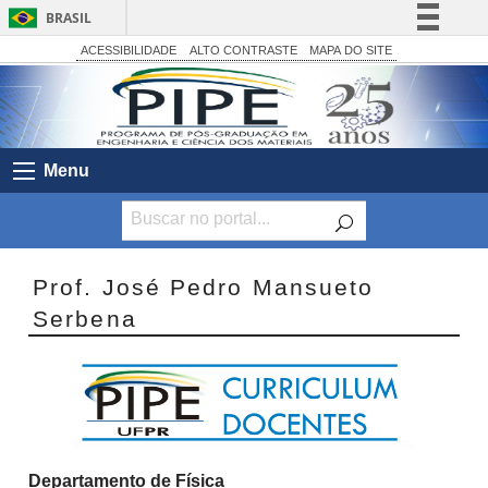
BRASIL
Simplifique!
ACESSIBILIDADE
ALTO CONTRASTE
MAPA DO SITE
Comunica BR
Participe
Acesso à informação
Menu
Legislação
Canais
Prof. José Pedro Mansueto
Serbena
Departamento de Física