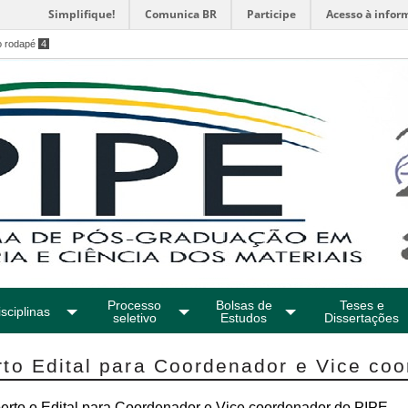
Simplifique!
Comunica BR
Participe
Acesso à infor
o rodapé
4
Processo
Bolsas de
Teses e
sciplinas
seletivo
Estudos
Dissertações
rto Edital para Coordenador e Vice co
erto o Edital para Coordenador e Vice coordenador do PIPE.