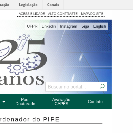
mação
Legislação
Canais
ACESSIBILIDADE
ALTO CONTRASTE
MAPA DO SITE
UFPR
Linkedin
Instagram
Siga
English
Pós-
Avaliação
Contato
Doutorado
CAPES
ordenador do PIPE