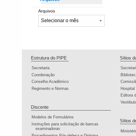
Arquivos
Estrutura do PIPE
Sítios 
Secretaria
Secretar
Coordenação
Bibliote
Conselho Acadêmico
Comissã
Regimento e Normas
Hospital
Editora
Vestibul
Discente
Modelos de Formulários
Sítios d
Instruções para solicitação de bancas
examinadoras
Ministér
Procedimentos Pós-defesa e Diploma