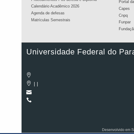
Portal d
Calendário Acadêmico 2026
Capes
Agenda de defesas
Cnpq
Matrículas Semestrais
Funpar
Fundação
Universidade Federal do Par
| |
Desenvolvido em So