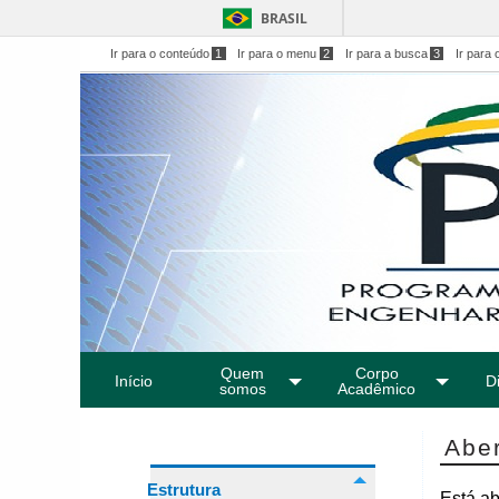
BRASIL
Ir para o conteúdo
1
Ir para o menu
2
Ir para a busca
3
Ir para 
Quem
Corpo
Início
Di
somos
Acadêmico
Abe
Estrutura
Está ab