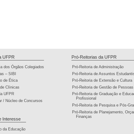
da UFPR
Pró-Reitorias da UFPR
ia dos Órgãos Colegiados
Pró-Reitoria de Administração
cas – SIBI
Pró-Reitoria de Assuntos Estudanti
o de Ética
Pró-Reitoria de Extensão e Cultura
 de Clínicas
Pró-Reitoria de Gestão de Pessoas
 da UFPR
Pró-Reitoria de Graduação e Educ
Profissional
ar / Núcleo de Concursos
Pró-Reitoria de Pesquisa e Pós-Gr
Pró-Reitoria de Planejamento, Orç
Finanças
e Interesse
io da Educação