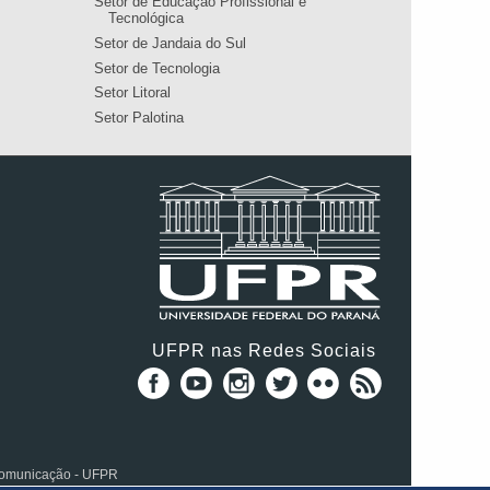
Setor de Educação Profissional e
Tecnológica
Setor de Jandaia do Sul
Setor de Tecnologia
Setor Litoral
Setor Palotina
UFPR nas Redes Sociais
 Comunicação - UFPR