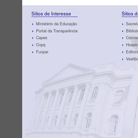
Sítios de Interesse
Sítios 
Ministério da Educação
Secret
Portal da Transparência
Biblio
Capes
Comiss
Cnpq
Hospit
Funpar
Edito
Vestib