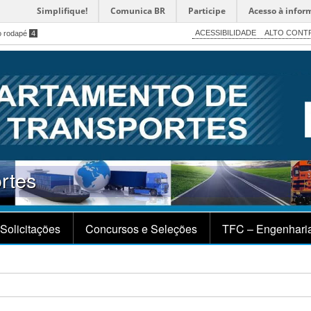
Simplifique!
Comunica BR
Participe
Acesso à infor
ACESSIBILIDADE
ALTO CONT
o rodapé
4
rtes
Solicitações
Concursos e Seleções
TFC – Engenharia