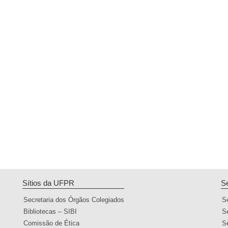
Sítios da UFPR
S
Secretaria dos Órgãos Colegiados
S
Bibliotecas – SIBI
S
Comissão de Ética
S