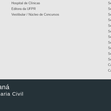
Hospital de Clínicas
S
Editora da UFPR
S
Vestibular / Núcleo de Concursos
S
S
S
S
S
S
S
Se
S
C
C
aná
ria Civil