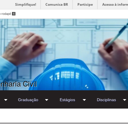
Simplifique!
Comunica BR
Participe
Acesso à infor
o rodapé
4
haria Civil
Graduação
Estágios
Disciplinas