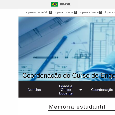
BRASIL
Ir para o conteúdo
1
Ir para o menu
2
Ir para a busca
3
Ir para 
Coordenação do Curso de Engen
Grade e
Notícias
Corpo
Coordenação
Docente
Memória estudantil