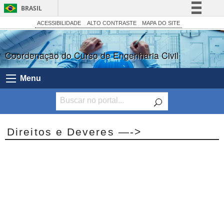
BRASIL
Simplifique!
ACESSIBILIDADE
ALTO CONTRASTE
MAPA DO SITE
Comunica BR
Coordenação do Curso de Engenharia Civil
Participe
Acesso à informação
Menu
Legislação
Canais
Direitos e Deveres —->