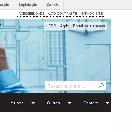
mação
Legislação
Canais
ACESSIBILIDADE
ALTO CONTRASTE
MAPA DO SITE
UFPR
Agtic
Portal de sistemas
Alunos
Outros
Contato