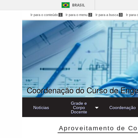
BRASIL
Ir para o conteúdo
1
Ir para o menu
2
Ir para a busca
3
Ir para 
Coordenação do Curso de Engen
Grade e
Notícias
Corpo
Coordenação
Docente
Aproveitamento de C