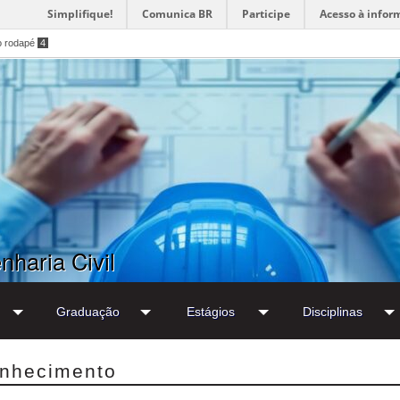
Simplifique!
Comunica BR
Participe
Acesso à infor
o rodapé
4
haria Civil
Graduação
Estágios
Disciplinas
onhecimento