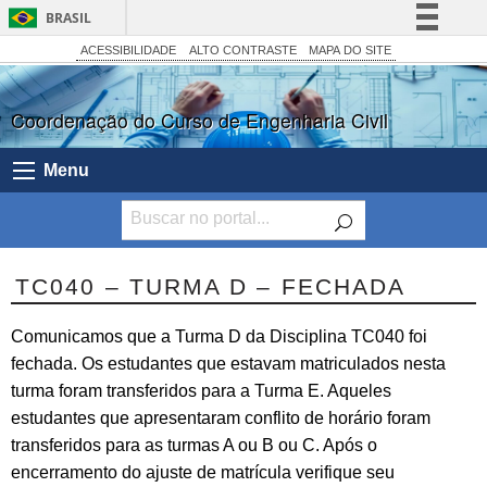
BRASIL
Simplifique!
ACESSIBILIDADE
ALTO CONTRASTE
MAPA DO SITE
Comunica BR
Coordenação do Curso de Engenharia Civil
Participe
Acesso à informação
Menu
Legislação
Canais
TC040 – TURMA D – FECHADA
Comunicamos que a Turma D da Disciplina TC040 foi
fechada. Os estudantes que estavam matriculados nesta
turma foram transferidos para a Turma E. Aqueles
estudantes que apresentaram conflito de horário foram
transferidos para as turmas A ou B ou C. Após o
encerramento do ajuste de matrícula verifique seu