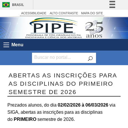
BRASIL
Simplifique!
ACESSIBILIDADE
ALTO CONTRASTE
MAPA DO SITE
Comunica BR
Participe
Acesso à informação
Menu
Legislação
Canais
ABERTAS AS INSCRIÇÕES PARA
AS DISCIPLINAS DO PRIMEIRO
SEMESTRE DE 2026
Prezados alunos, do dia
02/02/2026 à 06/03/2026
via
SIGA, abertas as inscrições para as disciplinas
do
PRIMEIRO
semestre de 2026.