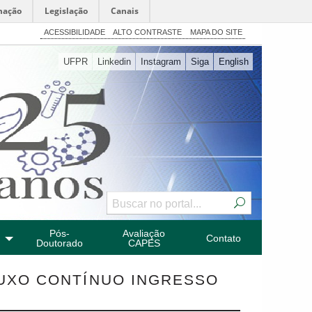
mação
Legislação
Canais
ACESSIBILIDADE
ALTO CONTRASTE
MAPA DO SITE
UFPR
Linkedin
Instagram
Siga
English
Pós-
Avaliação
Contato
Doutorado
CAPES
UXO CONTÍNUO INGRESSO