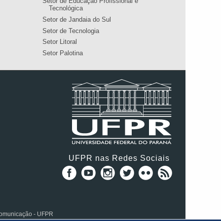
Setor de Educação Profissional e
Tecnológica
Setor de Jandaia do Sul
Setor de Tecnologia
Setor Litoral
Setor Palotina
UFPR nas Redes Sociais
 Comunicação - UFPR