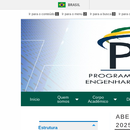
BRASIL
Ir para o conteúdo
1
Ir para o menu
2
Ir para a busca
3
Ir para 
Quem
Corpo
Início
Di
somos
Acadêmico
ABE
202
Estrutura