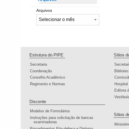
Arquivos
Estrutura do PIPE
Sítios 
Secretaria
Secretar
Coordenação
Bibliote
Conselho Acadêmico
Comissã
Regimento e Normas
Hospital
Editora
Vestibul
Discente
Modelos de Formulários
Sítios d
Instruções para solicitação de bancas
examinadoras
Ministér
Procedimentos Pós-defesa e Diploma