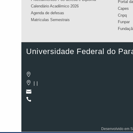
Portal d
Calendário Acadêmico 2026
Capes
Agenda de defesas
Cnpq
Matrículas Semestrais
Funpar
Fundação
Universidade Federal do Par
| |
Desenvolvido em So