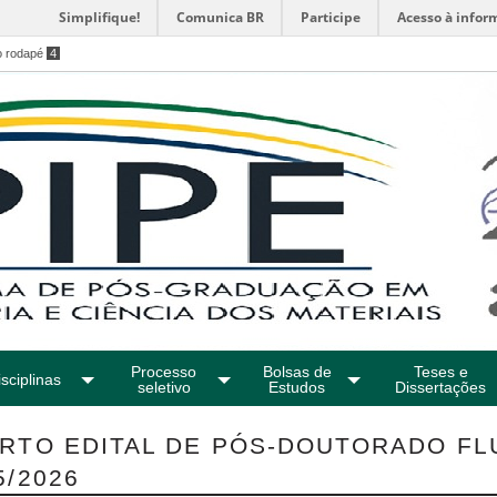
Simplifique!
Comunica BR
Participe
Acesso à infor
o rodapé
4
Processo
Bolsas de
Teses e
sciplinas
seletivo
Estudos
Dissertações
RTO EDITAL DE PÓS-DOUTORADO FL
5/2026