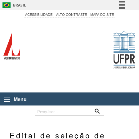
BRASIL
Simplifique!
ACESSIBILIDADE
ALTO CONTRASTE
MAPA DO SITE
Comunica BR
Participe
Acesso à informação
Legislação
Canais
Menu
Edital de seleção de