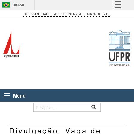
BRASIL
Simplifique!
ACESSIBILIDADE
ALTO CONTRASTE
MAPA DO SITE
Comunica BR
Participe
Acesso à informação
Legislação
Canais
Menu
Divulgação: Vaga de