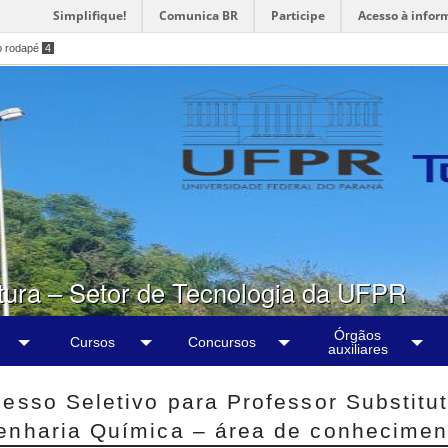
Simplifique!
Comunica BR
Participe
Acesso à infor
o rodapé
4
tura – Setor de Tecnologia da UFPR
Órgãos
Cursos
Concursos
auxiliares
esso Seletivo para Professor Substit
enharia Química – área de conhecimen