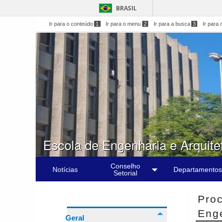
BRASIL
Ir para o conteúdo
1
Ir para o menu
2
Ir para a busca
3
Ir para 
Escola de Engenharia e Arquite
Conselho
Notícias
Departamentos
Setorial
Proc
Eng
Geral