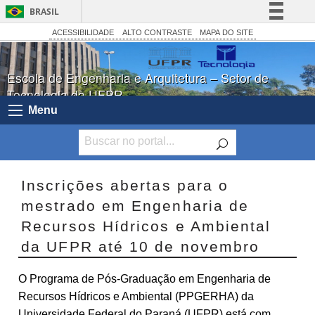
BRASIL
Simplifique!
ACESSIBILIDADE
ALTO CONTRASTE
MAPA DO SITE
Comunica BR
Escola de Engenharia e Arquitetura – Setor de
Participe
Tecnologia da UFPR
Acesso à informação
Menu
Legislação
Canais
Inscrições abertas para o
mestrado em Engenharia de
Recursos Hídricos e Ambiental
da UFPR até 10 de novembro
O Programa de Pós-Graduação em Engenharia de
Recursos Hídricos e Ambiental (PPGERHA) da
Universidade Federal do Paraná (UFPR) está com