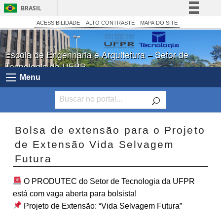
BRASIL
Simplifique!
ACESSIBILIDADE
ALTO CONTRASTE
MAPA DO SITE
Comunica BR
Escola de Engenharia e Arquitetura – Setor de
Participe
Tecnologia da UFPR
Acesso à informação
Menu
Legislação
Canais
Bolsa de extensão para o Projeto
de Extensão Vida Selvagem
Futura
O PRODUTEC do Setor de Tecnologia da UFPR
está com vaga aberta para bolsista!
Projeto de Extensão: “Vida Selvagem Futura”