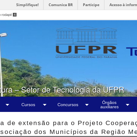
Simplifique!
Comunica BR
Participe
Acesso à infor
o rodapé
4
tura – Setor de Tecnologia da UFPR
Órgãos
Cursos
Concursos
auxiliares
sa de extensão para o Projeto Cooper
sociação dos Municípios da Região Met