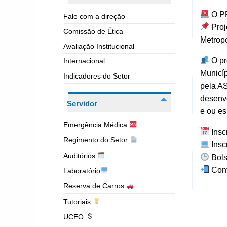
O PR
Fale com a direção
Proj
Comissão de Ética
Metropo
Avaliação Institucional
O pr
Internacional
Municíp
Indicadores do Setor
pela AS
desenvo
Servidor
e ou es
Emergência Médica
Insc
Regimento do Setor
Insc
Auditórios
Bols
Conf
Laboratório
Reserva de Carros
Tutoriais
UCEO