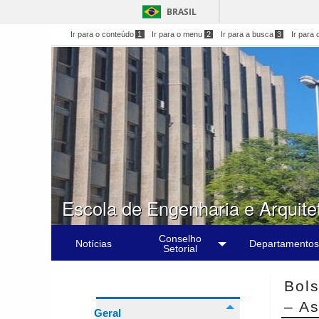
BRASIL
Ir para o conteúdo
1
Ir para o menu
2
Ir para a busca
3
Ir para 
Escola de Engenharia e Arquite
Conselho
Notícias
Departamentos
Setorial
Bol
– As
Geral